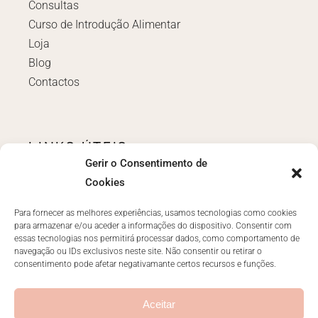
Consultas
Curso de Introdução Alimentar
Loja
Blog
Contactos
LINKS ÚTEIS
Gerir o Consentimento de
Login
Cookies
Políticas e Termos
Livro de reclamações
Para fornecer as melhores experiências, usamos tecnologias como cookies
para armazenar e/ou aceder a informações do dispositivo. Consentir com
essas tecnologias nos permitirá processar dados, como comportamento de
navegação ou IDs exclusivos neste site. Não consentir ou retirar o
consentimento pode afetar negativamante certos recursos e funções.
CONTACTOS
ola@anarachid.pt
Aceitar