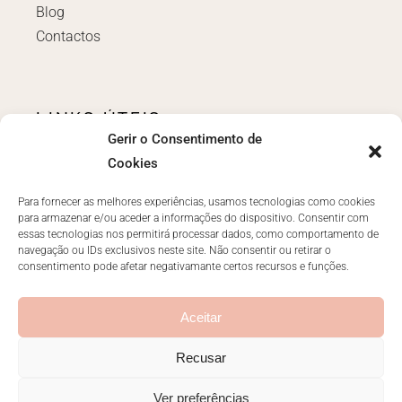
Blog
Contactos
LINKS ÚTEIS
Gerir o Consentimento de
Login
Cookies
Políticas e Termos
Livro de reclamações
Para fornecer as melhores experiências, usamos tecnologias como cookies
para armazenar e/ou aceder a informações do dispositivo. Consentir com
essas tecnologias nos permitirá processar dados, como comportamento de
navegação ou IDs exclusivos neste site. Não consentir ou retirar o
consentimento pode afetar negativamante certos recursos e funções.
CONTACTOS
ola@anarachid.pt
Aceitar
Recusar
Ver preferências