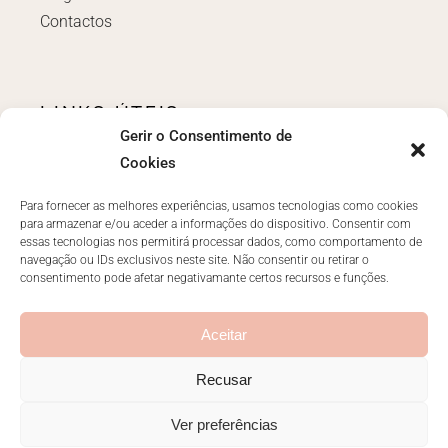
Contactos
LINKS ÚTEIS
Gerir o Consentimento de
Login
Cookies
Políticas e Termos
Livro de reclamações
Para fornecer as melhores experiências, usamos tecnologias como cookies
para armazenar e/ou aceder a informações do dispositivo. Consentir com
essas tecnologias nos permitirá processar dados, como comportamento de
navegação ou IDs exclusivos neste site. Não consentir ou retirar o
consentimento pode afetar negativamante certos recursos e funções.
CONTACTOS
ola@anarachid.pt
Aceitar
Recusar
Ver preferências
© 2026
Ana Rachid