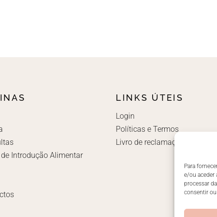
INAS
LINKS ÚTEIS
Login
a
Políticas e Termos
ltas
Livro de reclamações
 de Introdução Alimentar
Para fornece
e/ou aceder 
processar d
consentir ou
ctos