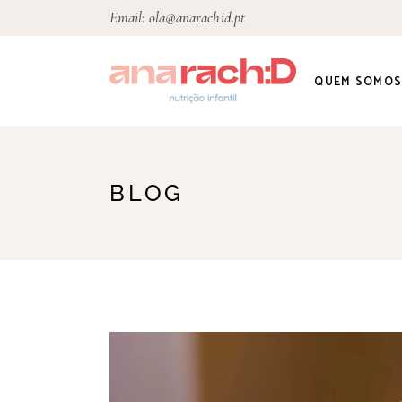
Email:
ola@anarachid.pt
QUEM SOMO
Sobre Mim
BLOG
Equipa