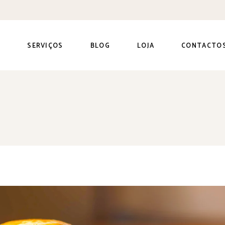
Sobre Mim
Consultas
Alimentação
Complementa
Equipa
Curso de
S
SERVIÇOS
BLOG
LOJA
CONTACTO
introdução
Alimentos
alimentar
Amamentaçã
Guias
Consultas
Alimentação
Nutrientes
Complementar
Curso de
Receitas
introdução
Alimentos
Seletividade
alimentar
Amamentação
Alimentar
Guias
Nutrientes
Receitas
Seletividade
Alimentar