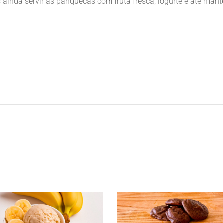
ainda servir as panquecas com fruta fresca, iogurte e até mant