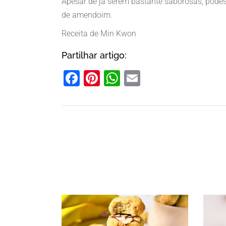
Apesar de já serem bastante saborosas, podes 
de amendoim.
Receita de Min Kwon
Partilhar artigo:
Facebook
Pinterest
WhatsApp
Email