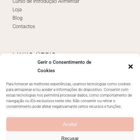
Curso de Introdução Alimentar
Loja
Blog
Contactos
LINKS ÚTEIS
Gerir o Consentimento de
Login
Cookies
Políticas e Termos
Livro de reclamações
Para fornecer as melhores experiências, usamos tecnologias como cookies
para armazenar e/ou aceder a informações do dispositivo. Consentir com
essas tecnologias nos permitirá processar dados, como comportamento de
navegação ou IDs exclusivos neste site. Não consentir ou retirar o
consentimento pode afetar negativamante certos recursos e funções.
CONTACTOS
ola@anarachid.pt
Aceitar
Recusar