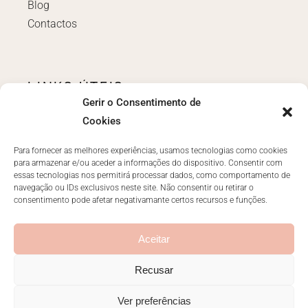
Blog
Contactos
LINKS ÚTEIS
Gerir o Consentimento de
Login
Cookies
Políticas e Termos
Livro de reclamações
Para fornecer as melhores experiências, usamos tecnologias como cookies
para armazenar e/ou aceder a informações do dispositivo. Consentir com
essas tecnologias nos permitirá processar dados, como comportamento de
navegação ou IDs exclusivos neste site. Não consentir ou retirar o
consentimento pode afetar negativamante certos recursos e funções.
CONTACTOS
ola@anarachid.pt
Aceitar
Recusar
Ver preferências