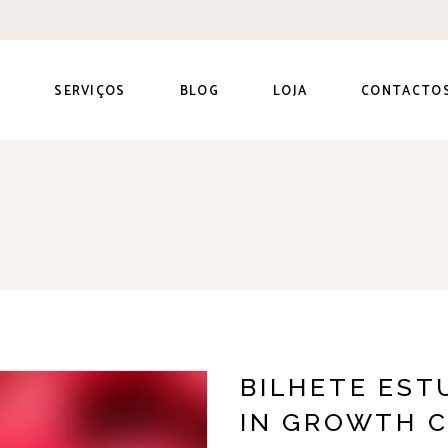
S
SERVIÇOS
BLOG
LOJA
CONTACTO
Consultas
Alimentação
Complementar
Curso de
introdução
Alimentos
alimentar
Amamentação
Guias
Nutrientes
Receitas
BILHETE EST
Seletividade
IN GROWTH C
Alimentar