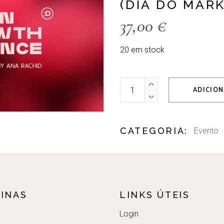
(DIA DO MAR
37,00
€
20 em stock
Bilhete Estudante - Nutrition
Alternative:
ADICION
CATEGORIA:
Evento
INAS
LINKS ÚTEIS
Login